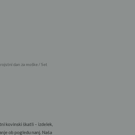
a rojstni dan za moške
/ Set
 kovinski škatli – izdelek,
anje ob pogledu nanj. Naša