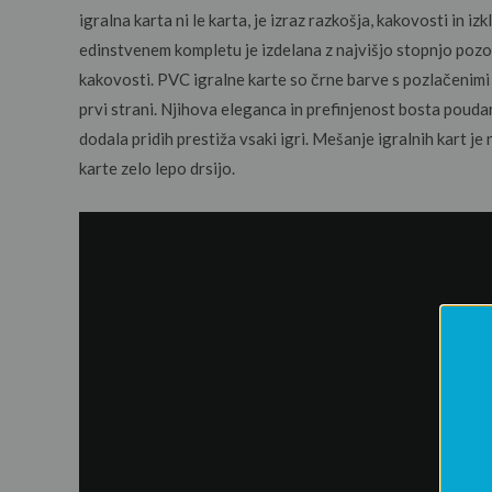
igralna karta ni le karta, je izraz razkošja, kakovosti in iz
edinstvenem kompletu je izdelana z najvišjo stopnjo pozo
kakovosti. PVC igralne karte so črne barve s pozlačenimi
prvi strani. Njihova eleganca in prefinjenost bosta poudar
dodala pridih prestiža vsaki igri. Mešanje igralnih kart j
karte zelo lepo drsijo.