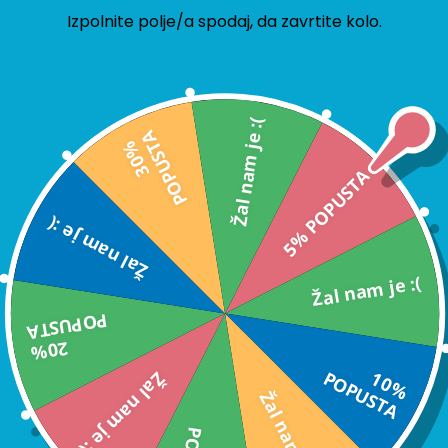
Izpolnite polje/a spodaj, da zavrtite kolo.
 izključnost. Naše Igralne
e igralne trenutke, ko si
Žal nam je :(
A
3
0
%
P
O
P
U
S
T
5% POPUSTA
ariti edinstveno darilo
izbira. Prepričajte se, da
Žal nam je :(
ot karta z našim prestižnim
ne!
Žal nam je :(
PO
STA
20%
PU
A
1
0
%
P
O
P
U
S
T
otno vodoodporen – popoln
Žal nam je :(
Žal nam je :(
iko od papirnate karte je
ate jih lahko znova in