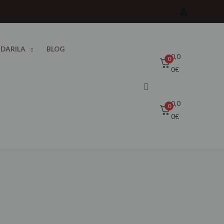
 DARILA
BLOG
0,0
0
0
€
Išči
0,0
0
0
€