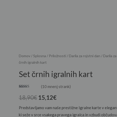
Domov
/
Splosna
/
Priložnosti
/
Darila za rojstni dan
/
Darila z
črnih igralnih kart
Set črnih igralnih kart
(
10
mnenj strank)
Ocenjeno z
10
4.40
od 5
18,90
€
15,12
€
na podlagi
ocene
Predstavljamo vam naše prestižne Igralne karte v elegantni
strank
ki seže v srce vsakega pravega igralca in vzbudi občudov