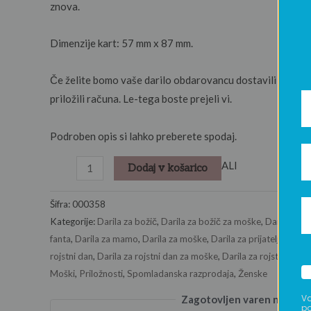
znova.
Dimenzije kart: 57 mm x 87 mm.
Če želite bomo vaše darilo obdarovancu dostavili mi, se
priložili računa. Le-tega boste prejeli vi.
Podroben opis si lahko preberete spodaj.
ALI
Dodaj v košarico
Šifra:
000358
Kategorije:
Darila za božič
,
Darila za božič za moške
,
Darila za b
fanta
,
Darila za mamo
,
Darila za moške
,
Darila za prijateljico
,
Dar
rojstni dan
,
Darila za rojstni dan za moške
,
Darila za rojstni dan 
Moški
,
Priložnosti
,
Spomladanska razprodaja
,
Ženske
Va
Zagotovljen varen nakup
po