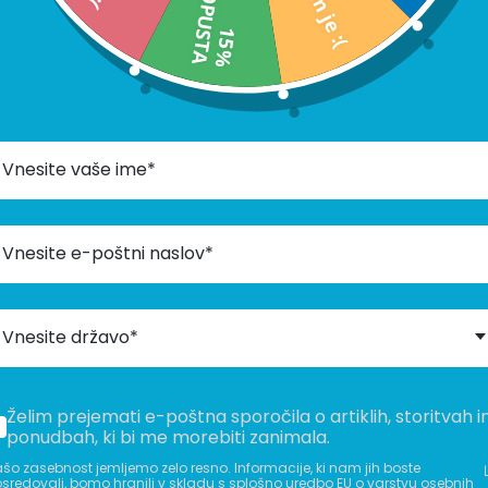
P
A
1
5
%
O
P
U
S
T
veda pa ob dostavi ne bomo
Vnesite državo*
ožič za ženske
,
Darila za
ila za punco
,
Darila za
za ženske
,
Darila za ženske
,
Želim prejemati e-poštna sporočila o artiklih, storitvah i
ponudbah, ki bi me morebiti zanimala.
šo zasebnost jemljemo zelo resno. Informacije, ki nam jih boste
sredovali, bomo hranili v skladu s splošno uredbo EU o varstvu osebnih