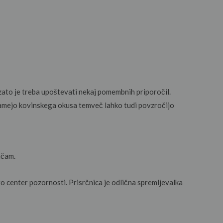
, zato je treba upoštevati nekaj pomembnih priporočil.
vzamejo kovinskega okusa temveč lahko tudi povzročijo
ačam.
o center pozornosti. Prisrčnica je odlična spremljevalka