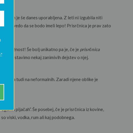
kona in je še danes uporabljena. Z leti ni izgubila niti
rčnico, vedo da se bodo imeli lepo! Prisrčnica je prav zato
n
o priložnost! Še bolj unikatno pa je, če je
prisrčnica
vam predstavimo nekaj zanimivih dejstev o njej.
 seveda tudi na neformalnih. Zaradi njene oblike je
ganih pijačah”. Še posebej, če je prisrčnica iz kovine,
 so viski, vodka, rum ali kaj podobnega.