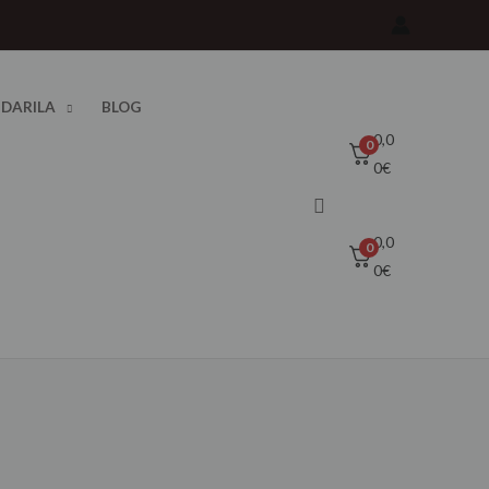
 DARILA
BLOG
0,0
0
0
€
Išči
0,0
0
0
€