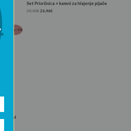
00 ml
Set Prisrčnica + kamni za hlajenje pijače
29,40
€
26,46
€
Akcija - 5%
y animal