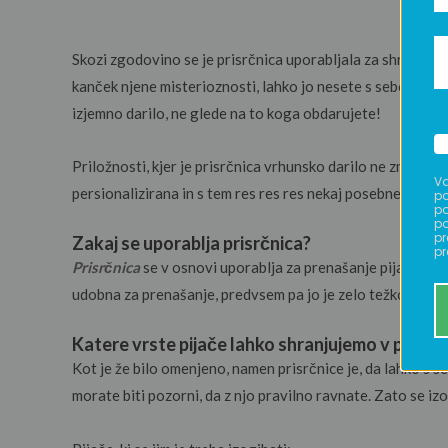
Skozi zgodovino se je prisrčnica uporabljala za shranjevanje
kanček njene misterioznosti, lahko jo nesete s seboj na sv
izjemno darilo, ne glede na to koga obdarujete!
Priložnosti, kjer je prisrčnica vrhunsko darilo ne zmanjka.
Va
persionalizirana in s tem res res res nekaj posebnega! Če 
po
po
po
pr
Zakaj se uporablja prisrčnica?
pr
Prisrčnica
se v osnovi uporablja za prenašanje pijače s s
udobna za prenašanje, predvsem pa jo je zelo težko videti 
Katere vrste pijače lahko shranjujemo v prisrčn
Kot je že bilo omenjeno, namen prisrčnice je, da lahko s s
morate biti pozorni, da z njo pravilno ravnate. Zato se iz