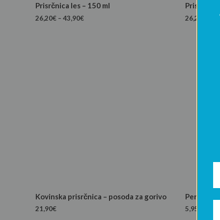
Prisrčnica les – 150 ml
Prisrčnica
26,20
€
–
43,90
€
26,20
€
–
43
Kovinska prisrčnica – posoda za gorivo
Personaliz
21,90
€
5,95
€