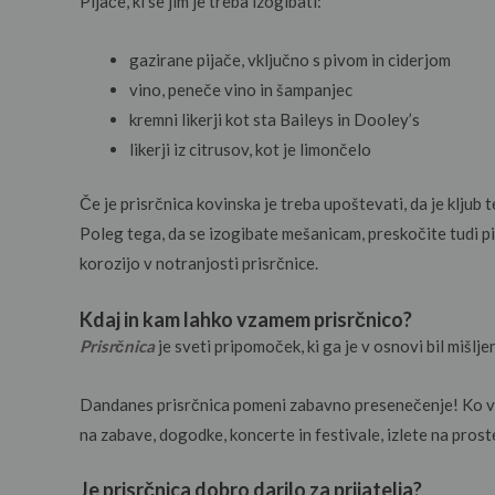
Pijače, ki se jim je treba izogibati:
gazirane pijače, vključno s pivom in ciderjom
vino, peneče vino in šampanjec
kremni likerji kot sta Baileys in Dooley’s
likerji iz citrusov, kot je limončelo
Če je prisrčnica kovinska je treba upoštevati, da je kljub
Poleg tega, da se izogibate mešanicam, preskočite tudi p
korozijo v notranjosti prisrčnice.
Kdaj in kam lahko vzamem prisrčnico?
Prisrčnica
je sveti pripomoček, ki ga je v osnovi bil mišl
Dandanes prisrčnica pomeni zabavno presenečenje! Ko vi al
na zabave, dogodke, koncerte in festivale, izlete na prost
Je prisrčnica dobro darilo za prijatelja?