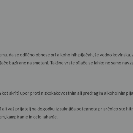
 temu, da se odlično obnese pri alkoholnih pijačah, še vedno kovinska
ijače bazirane na smetani. Takšne vrste pijače se lahko ne samo na
jen kot skriti upor proti nizkokakovostnim ali predragim alkoholnim pij
i vaš prijatelj na dogodku iz suknjiča potegneta prisrčnico ste hitr
em, kampiranje in celo jahanje.