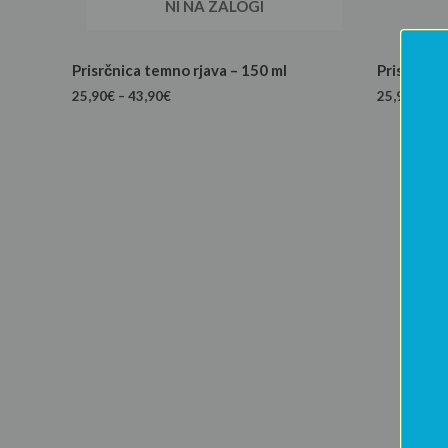
NI NA ZALOGI
Prisrčnica temno rjava – 150 ml
Prisrčnica
25,90
€
–
43,90
€
25,90
€
–
43