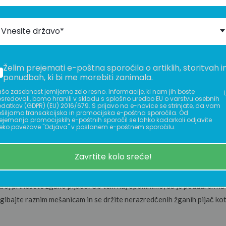
Vnesite državo*
, skrivanje in transportacijo alkohola. Hitro je postala priljubljena i
ečan dogodek ali pa na smučanje s prijatelji. Ko ljudje zagledajo pris
Želim prejemati e-poštna sporočila o artiklih, storitvah i
ponudbah, ki bi me morebiti zanimala.
 Lahko je poročno darilo, darilo za 18. rojstni dan, pravzaprav za vsak
šo zasebnost jemljemo zelo resno. Informacije, ki nam jih boste
še niste prepričani, da je prisrčnica odlično darilo nam dovolite, da 
sredovali, bomo hranili v skladu s splošno uredbo EU o varstvu osebnih
datkov (GDPR) (EU) 2016/679. S prijavo na e-novice se strinjate, da vam
šiljamo transakcijska in promocijska e-poštna sporočila. Od
ejemanja promocijskih e-poštnih sporočil se lahko kadarkoli odjavite
eko povezave "Odjava" v poslanem e-poštnem sporočilu.
eboj, kamorkoli že greste. Uporabna je na vseh dogodkih, formalnih pa
v žepu suknjiča ali kjerkoli drugje jo imate shranjeno.
Zavrtite kolo sreče!
ici?
eboj prinesete žgano pijačo. Ob tem naj opomnimo, da je poudarek na “ž
ogibajte raznim mešanicam in se držite nerazredčenih žganih pijač kot