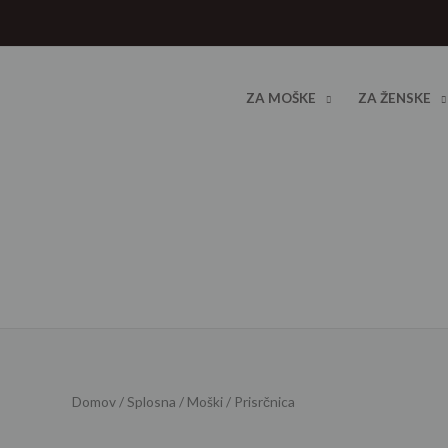
Skip
to
content
ZA MOŠKE
ZA ŽENSKE
Domov
/
Splosna
/
Moški
/ Prisrčnica