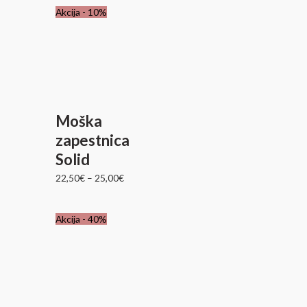
Akcija - 10%
Moška
zapestnica
Solid
22,50
€
–
25,00
€
Izvirna
Trenutna
Akcija - 40%
cena
cena
je
je:
bila:
24,60€.
41,00€.