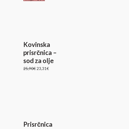
cena
cena
je
je:
bila:
23,31€.
25,90€.
Kovinska
prisrčnica –
sod za olje
25,90
€
23,31
€
Prisrčnica