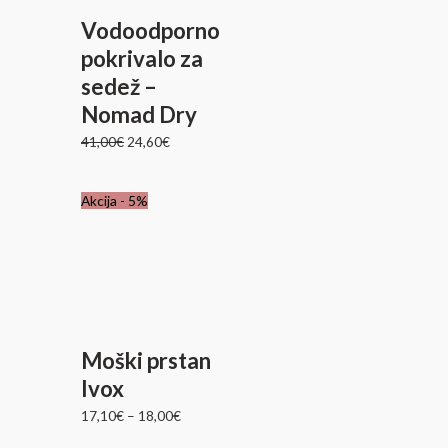
Vodoodporno
pokrivalo za
sedež –
Nomad Dry
41,00
€
24,60
€
Akcija - 5%
Moški prstan
Ivox
17,10
€
–
18,00
€