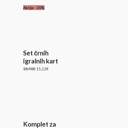
Izvirna
Trenutna
Akcija - 20%
cena
cena
je
je:
bila:
15,12€.
18,90€.
Set črnih
igralnih kart
18,90
€
15,12
€
Komplet za