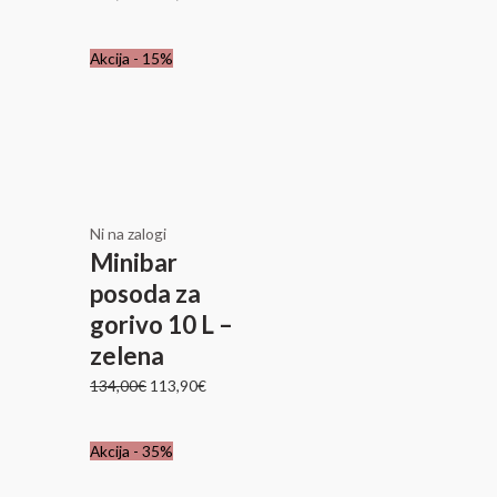
Izvirna
Trenutna
Akcija - 15%
cena
cena
je
je:
bila:
113,90€.
134,00€.
Ni na zalogi
Minibar
posoda za
gorivo 10 L –
zelena
134,00
€
113,90
€
Izvirna
Trenutna
Akcija - 35%
cena
cena