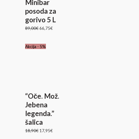
Minibar
posoda za
gorivo 5 L
89,00
€
66,75
€
Izvirna
Trenutna
Akcija - 5%
cena
cena
je
je:
bila:
17,95€.
18,90€.
“Oče. Mož.
Jebena
legenda.”
šalica
18,90
€
17,95
€