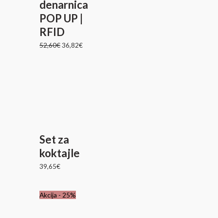
denarnica
POP UP |
RFID
52,60
€
36,82
€
Set za
koktajle
39,65
€
Izvirna
Trenutna
Akcija - 25%
cena
cena