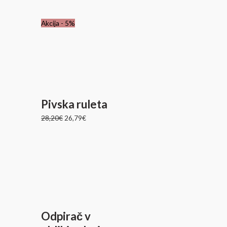
Izvirna
Trenutna
Akcija - 5%
cena
cena
je
je:
bila:
26,79€.
28,20€.
Pivska ruleta
28,20
€
26,79
€
Odpirač v