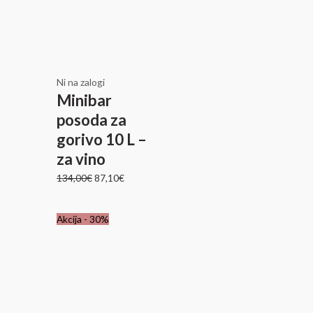
je
je:
bila:
87,10€.
134,00€.
Ni na zalogi
Minibar
posoda za
gorivo 10 L –
za vino
134,00
€
87,10
€
Izvirna
Trenutna
Akcija - 30%
cena
cena
je
je:
bila:
83,30€.
119,00€.