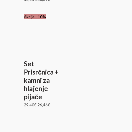
Izvirna
Trenutna
Akcija - 10%
cena
cena
je
je:
bila:
26,46€.
29,40€.
Set
Prisrčnica +
kamni za
hlajenje
pijače
29,40
€
26,46
€