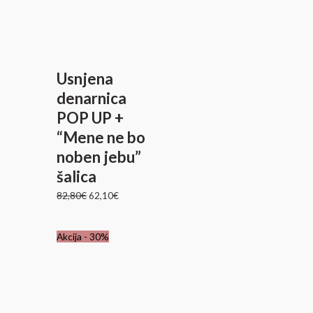
je
je:
bila:
62,10€.
82,80€.
Usnjena
denarnica
POP UP +
“Mene ne bo
noben jebu”
šalica
82,80
€
62,10
€
Akcija - 30%