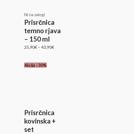
Ni na zalogi
Prisrčnica
temno rjava
– 150 ml
25,90
€
–
43,90
€
Akcija - 30%
Prisrčnica
kovinska +
set