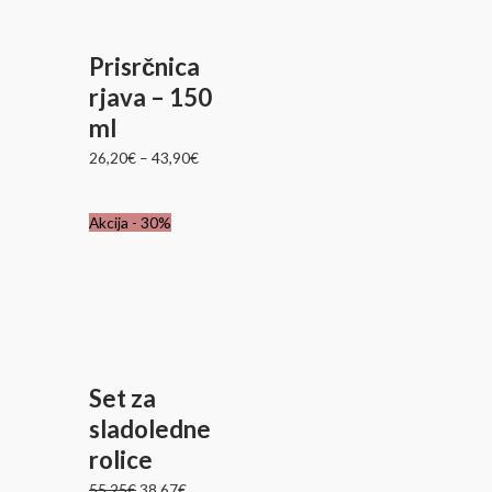
Prisrčnica
rjava – 150
ml
26,20
€
–
43,90
€
Izvirna
Trenutna
Akcija - 30%
cena
cena
je
je:
bila:
38,67€.
55,25€.
Set za
sladoledne
rolice
55,25
€
38,67
€