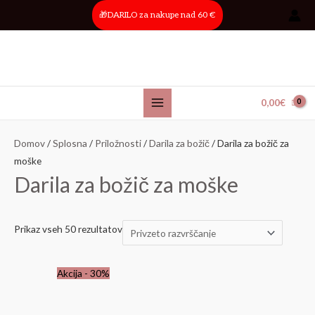
Skip
Main
🎁DARILO za nakupe nad 60 €
to
Menu
content
0,00
€
Domov
/
Splosna
/
Priložnosti
/
Darila za božič
/ Darila za božič za
moške
Darila za božič za moške
Prikaz vseh 50 rezultatov
Izvirna
Trenutna
Akcija - 30%
cena
cena
je
je: