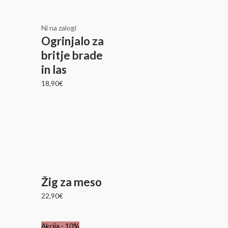
Ni na zalogi
Ogrinjalo za
britje brade
in las
18,90
€
Žig za meso
22,90
€
Izvirna
Trenutna
Akcija - 10%