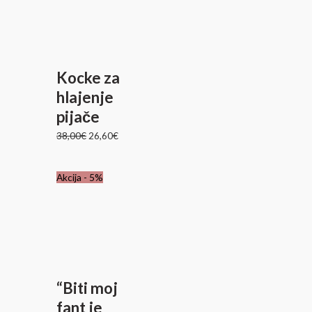
je
je:
bila:
26,60€.
38,00€.
Kocke za
hlajenje
pijače
38,00
€
26,60
€
Izvirna
Trenutna
Akcija - 5%
cena
cena
je
je:
bila:
17,95€.
18,90€.
“Biti moj
fant je