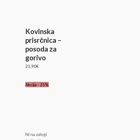
Kovinska
prisrčnica –
posoda za
gorivo
21,90
€
Izvirna
Trenutna
Akcija - 25%
cena
cena
je
je:
bila:
66,75€.
89,00€.
Ni na zalogi