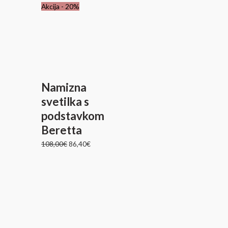
Izvirna
Trenutna
Akcija - 20%
cena
cena
je
je:
bila:
86,40€.
108,00€.
Namizna
svetilka s
podstavkom
Beretta
108,00
€
86,40
€