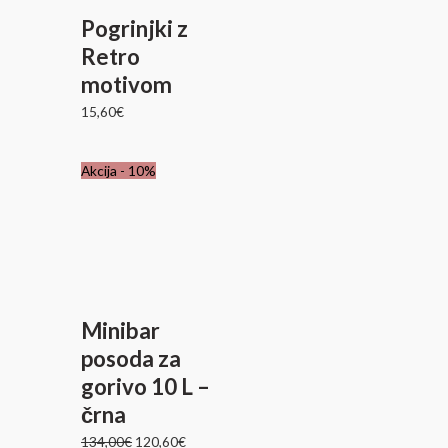
Pogrinjki z
Retro
motivom
15,60
€
Izvirna
Trenutna
Akcija - 10%
cena
cena
je
je:
bila:
120,60€.
134,00€.
Minibar
posoda za
gorivo 10 L –
črna
134,00
€
120,60
€