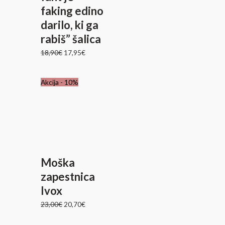
faking edino
darilo, ki ga
rabiš” šalica
18,90
€
17,95
€
Izvirna
Trenutna
Akcija - 10%
cena
cena
je
je:
bila:
20,70€.
23,00€.
Moška
zapestnica
Ivox
23,00
€
20,70
€