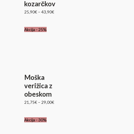
kozarčkov
25,90
€
–
43,90
€
Akcija - 25%
Moška
verižica z
obeskom
21,75
€
–
29,00
€
Izvirna
Trenutna
Akcija - 30%
cena
cena