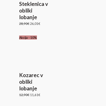
Steklenica v
obliki
lobanje
28,90
€
26,01
€
Izvirna
Trenutna
Akcija - 10%
cena
cena
je
je:
bila:
11,61€.
12,90€.
Kozarec v
obliki
lobanje
12,90
€
11,61
€