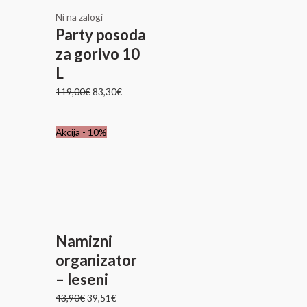
Ni na zalogi
Party posoda
za gorivo 10
L
119,00
€
83,30
€
Izvirna
Trenutna
Akcija - 10%
cena
cena
je
je:
bila:
39,51€.
43,90€.
Namizni
organizator
– leseni
43,90
€
39,51
€