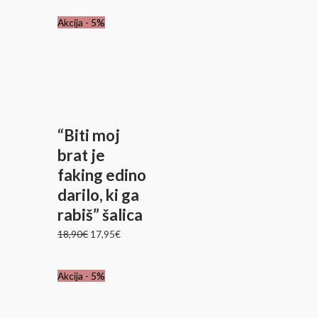
Izvirna
Trenutna
Akcija - 5%
cena
cena
je
je:
bila:
17,95€.
18,90€.
“Biti moj
brat je
faking edino
darilo, ki ga
rabiš” šalica
18,90
€
17,95
€
Izvirna
Trenutna
Akcija - 5%
cena
cena
je
je: