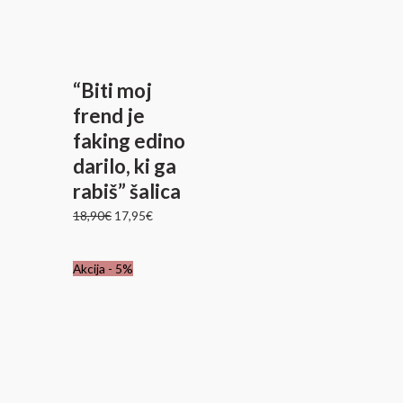
bila:
17,95€.
18,90€.
“Biti moj
frend je
faking edino
darilo, ki ga
rabiš” šalica
18,90
€
17,95
€
Izvirna
Trenutna
Akcija - 5%
cena
cena
je
je:
bila:
17,95€.
18,90€.