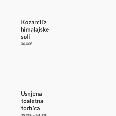
Kozarci iz
himalajske
soli
36,00
€
Usnjena
toaletna
torbica
39,00
€
–
48,00
€