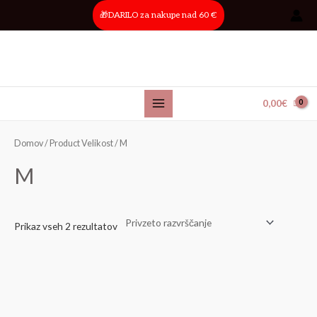
Skip
Main
🎁DARILO za nakupe nad 60 €
to
Menu
content
0,00
€
Domov
/ Product Velikost / M
M
Prikaz vseh 2 rezultatov