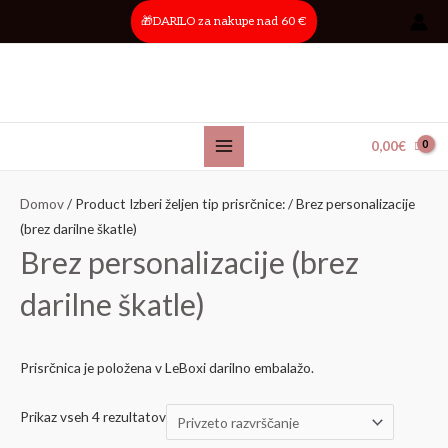
Skip
Main
🎁DARILO za nakupe nad 60 €
to
Menu
content
0,00
€
Domov
/ Product Izberi željen tip prisrčnice: / Brez personalizacije
(brez darilne škatle)
Brez personalizacije (brez
darilne škatle)
Prisrčnica je položena v LeBoxi darilno embalažo.
Prikaz vseh 4 rezultatov