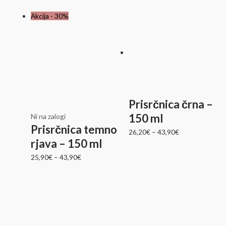
Akcija - 30%
Prisrčnica črna –
150 ml
Ni na zalogi
Prisrčnica temno
26,20
€
–
43,90
€
rjava – 150 ml
25,90
€
–
43,90
€