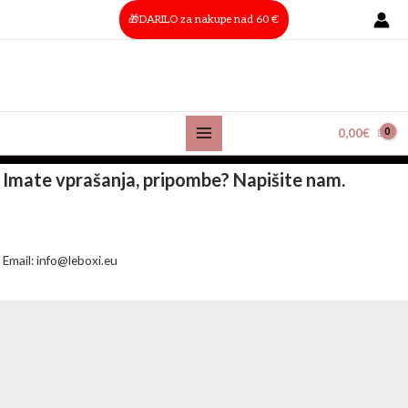
Skip
Main
🎁DARILO za nakupe nad 60 €
to
Menu
content
Kontakt
0,00
€
Imate vprašanja, pripombe? Napišite nam.
Email: info@leboxi.eu