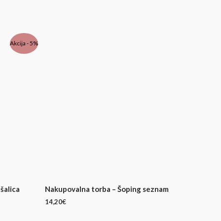
Akcija - 5%
šalica
Nakupovalna torba – Šoping seznam
14,20
€