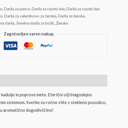
co
,
Darila za punco
,
Darila za rojstni dan
,
Darila za rojstni dan
vo
,
Darila za valentinovo za ženske
,
Darila za ženske
,
na darila
,
Smešna darila za božič
,
Ženske
Zagotovljen varen nakup
adulje in poprove mete. Eterični olji blagodejno
rnim sistemom. Svečke so ročno vlite v stekleno posodico,
ncu aromatično dogodivščino!