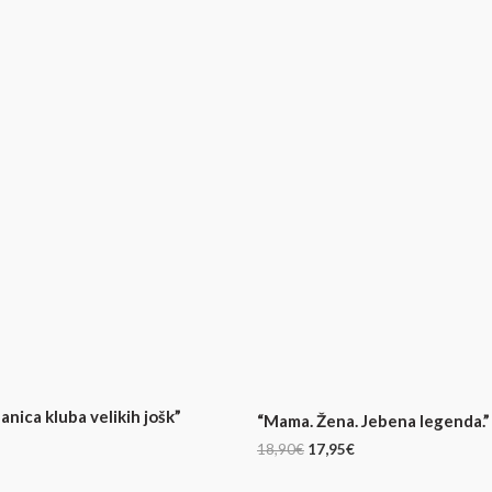
Izvirna
Trenutna
cena
cena
je
je:
bila:
17,95€.
18,90€.
anica kluba velikih jošk”
“Mama. Žena. Jebena legenda.” 
18,90
€
17,95
€