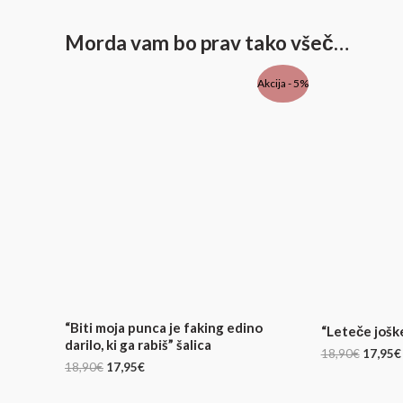
Morda vam bo prav tako všeč…
Izvirna
Trenutna
Izvirna
Akcija - 5%
cena
cena
cena
je
je:
je
bila:
17,95€.
bila:
18,90€.
18,90€.
“Biti moja punca je faking edino
“Leteče joške
darilo, ki ga rabiš” šalica
18,90
€
17,95
€
18,90
€
17,95
€