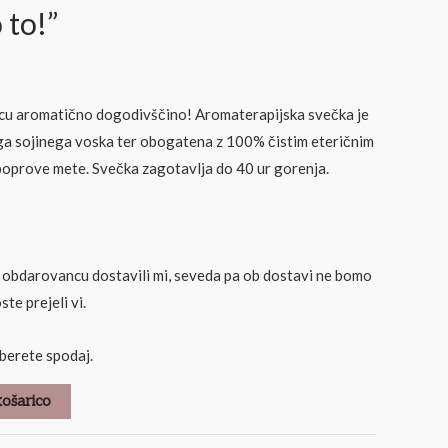
to!”
cu aromatično dogodivščino! Aromaterapijska svečka je
a sojinega voska ter obogatena z 100% čistim eteričnim
poprove mete. Svečka zagotavlja do 40 ur gorenja.
 obdarovancu dostavili mi, seveda pa ob dostavi ne bomo
ste prejeli vi.
berete spodaj.
košarico