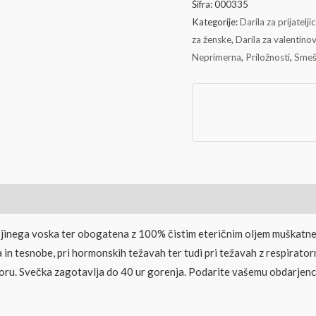
Šifra:
000335
Kategorije:
Darila za prijatelji
za ženske
,
Darila za valentino
Neprimerna
,
Priložnosti
,
Smeš
inega voska ter obogatena z 100% čistim eteričnim oljem muškatne k
a in tesnobe, pri hormonskih težavah ter tudi pri težavah z respirato
storu. Svečka zagotavlja do 40 ur gorenja. Podarite vašemu obdarje