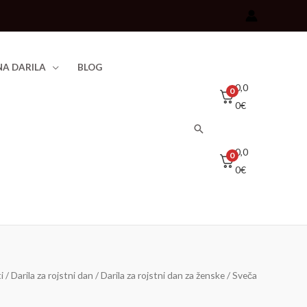
A DARILA
BLOG
0,0
0
0
€
Išči
0,0
0
0
€
i
/
Darila za rojstni dan
/
Darila za rojstni dan za ženske
/ Sveča