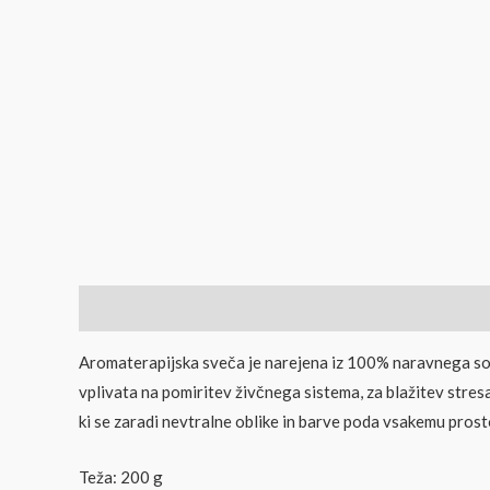
Opis
Mnenja (0)
Aromaterapijska sveča je narejena iz 100% naravnega soj
vplivata na pomiritev živčnega sistema, za blažitev stres
ki se zaradi nevtralne oblike in barve poda vsakemu pro
Teža: 200 g