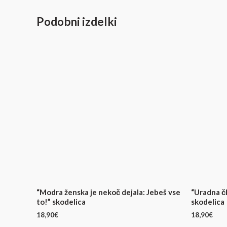
Podobni izdelki
“Modra ženska je nekoč dejala: Jebeš vse
“Uradna čl
to!” skodelica
skodelica
18,90
€
18,90
€