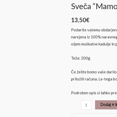
to!”
Sveča “Mamo 
količina
13,50
€
Podarite vašemu obdarjen
narejena iz 100% naravneg
oljem muškatne kadulje in 
Teža: 200g
Če želite bomo vaše darilo
priložili računa. Le-tega bo
Podroben opis si lahko pre
Dodaj v 