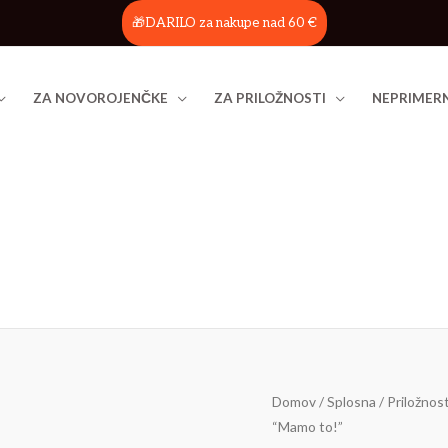
🎁DARILO za nakupe nad 60 €
ZA NOVOROJENČKE
ZA PRILOŽNOSTI
NEPRIMERN
Sveča
Domov
/
Splosna
/
Priložnost
“Mamo to!”
“Mamo