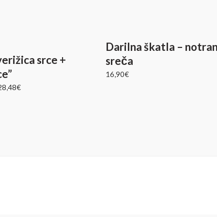
Darilna škatla – notra
verižica srce +
sreča
ce”
16,90
€
28,48
€