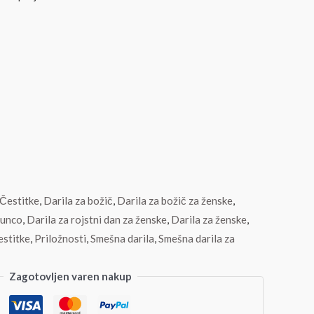
Čestitke
,
Darila za božič
,
Darila za božič za ženske
,
punco
,
Darila za rojstni dan za ženske
,
Darila za ženske
,
estitke
,
Priložnosti
,
Smešna darila
,
Smešna darila za
Zagotovljen varen nakup