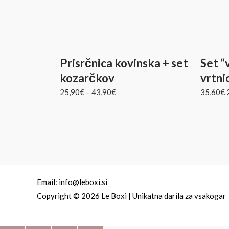
Prisrčnica kovinska + set
Set “
kozarčkov
vrtni
25,90
€
–
43,90
€
35,60
€
Email: info@leboxi.si
Copyright © 2026 Le Boxi | Unikatna darila za vsakogar