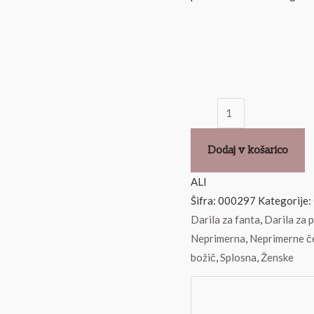
Dodaj v košarico
ALI
Šifra:
000297
Kategorije:
Darila za fanta
,
Darila za 
Neprimerna
,
Neprimerne č
božič
,
Splosna
,
Ženske