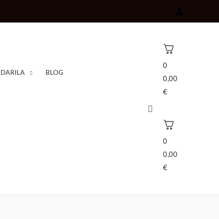
0
 DARILA
BLOG
0,00
€
Išči
0
0,00
€