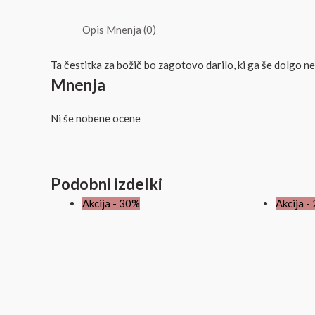
Opis
Mnenja (0)
Ta čestitka za božič bo zagotovo darilo, ki ga še dolgo n
Mnenja
Ni še nobene ocene
Podobni izdelki
Akcija - 30%
Akcija -
j
b