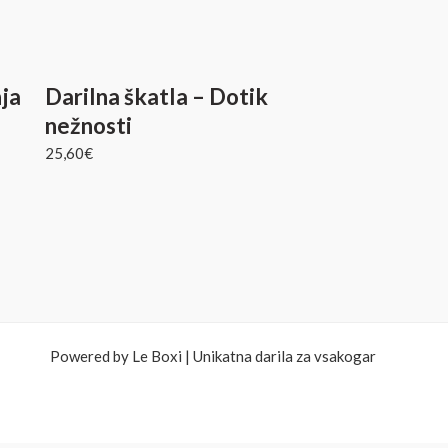
nja
Darilna škatla – Dotik
nežnosti
25,60
€
Powered by Le Boxi | Unikatna darila za vsakogar