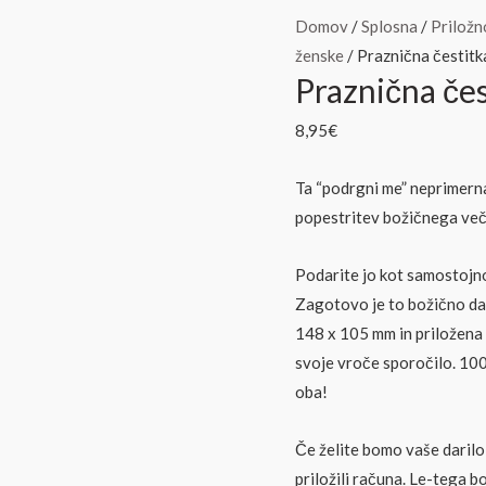
Praznična
Domov
/
Splosna
/
Priložn
čestitka!-
ženske
/ Praznična čestitk
Praznična čes
podrgni
me
8,95
€
čestitka.
količina
Ta “podrgni me” neprimerna
popestritev božičnega več
Podarite jo kot samostojno 
Zagotovo je to božično dari
148 x 105 mm in priložena v
svoje vroče sporočilo. 10
oba!
Če želite bomo vaše darilo
priložili računa. Le-tega bo