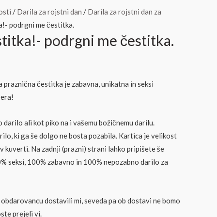
osti
/
Darila za rojstni dan
/
Darila za rojstni dan za
a!- podrgni me čestitka.
titka!- podrgni me čestitka.
 praznična čestitka je zabavna, unikatna in seksi
era!
darilo ali kot piko na i vašemu božičnemu darilu.
lo, ki ga še dolgo ne bosta pozabila. Kartica je velikost
 kuverti. Na zadnji (prazni) strani lahko pripišete še
0% seksi, 100% zabavno in 100% nepozabno darilo za
 obdarovancu dostavili mi, seveda pa ob dostavi ne bomo
ste prejeli vi.