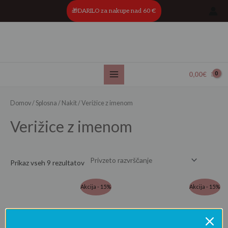
Skip
Main
🎁DARILO za nakupe nad 60 €
to
Menu
content
0,00
€
Domov
/
Splosna
/
Nakit
/ Verižice z imenom
Verižice z imenom
Prikaz vseh 9 rezultatov
Akcija - 15%
Akcija - 15%