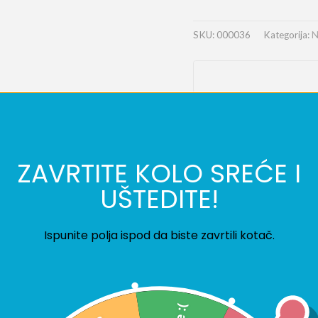
SKU:
000036
Kategorija:
N
ZAVRTITE KOLO SREĆE I
UŠTEDITE!
Ispunite polja ispod da biste zavrtili kotač.
u ili dvije ruže u toplu kupku, opustite se i gledajte kako se lijepo c
stom i predivno mirisnom. Sapun u drugačijem obliku nego što ste navi