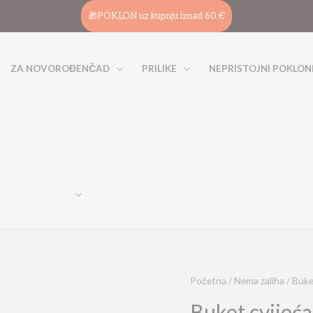
🎁POKLON uz kupnju iznad 60 €
ZA NOVOROĐENČAD
PRILIKE
NEPRISTOJNI POKLON
Početna
/
Nema zaliha
/ Buke
Buket cvijeć