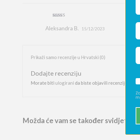
Ocjenjeno
5
od 5
Aleksandra B.
15/12/2023
Prikaži samo recenzije u Hrvatski (0)
Dodajte recenziju
Morate biti
ulogirani
da biste objavili recenziju.
Za
ma
Možda će vam se također svidjeti…