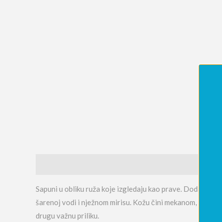
Opis
Recenzije (3)
Sapuni u obliku ruža koje izgledaju kao prave. Dodajte jedn
šarenoj vodi i nježnom mirisu. Kožu čini mekanom, svilenka
drugu važnu priliku.