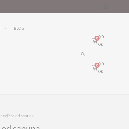
I
BLOG
0,0
0
0
€
Traži
0,0
0
0
€
t cvijeća od sapuna
a od sapuna