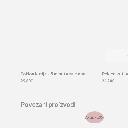
Poklon kutija – 5 minuta za mene
Poklon kutija
29,80
€
24,20
€
Povezani proizvodi
Izvorna
Trenutna
Akcija - 15%
cijena
cijena
bila
je: