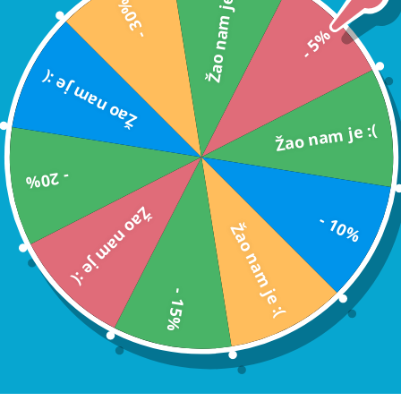
Žao nam je :(
- 30%
- 5%
ku
(+2,95 eura).
Žao nam je :(
ijeva se da u paket nećemo priložiti račun tijekom isporuke. Račun ć
Žao nam je :(
listićima
za izradu čije upute možete pronaći na našem blogu. Neka ov
- 20%
Žao nam je :(
- 10%
Žao nam je :(
- 15%