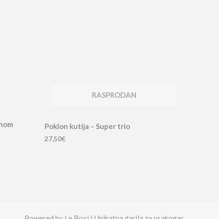
RASPRODAN
jnom
Poklon kutija – Super trio
27,50
€
Powered by Le Boxi | Unikatna darila za vsakogar