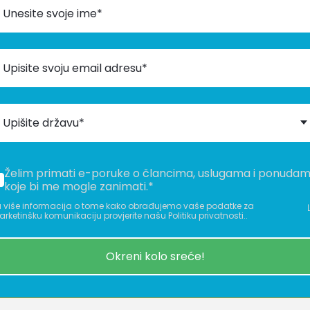
Upišite državu*
Želim primati e-poruke o člancima, uslugama i ponuda
koje bi me mogle zanimati.*
 više informacija o tome kako obrađujemo vaše podatke za
rketinšku komunikaciju provjerite našu Politiku privatnosti..
Okreni kolo sreće!