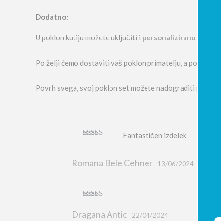
Dodatno:
U poklon kutiju možete uključiti i
personaliziranu čestit
Po želji ćemo dostaviti vaš poklon primatelju, a podrazum
Povrh svega, svoj poklon set možete nadograditi
poklon 
Fantastičen izdelek
Ocjenjeno
5
od 5
Romana Bele Cehner
13/06/2024
Ocjenjeno
5
od 5
Dragana Antic
22/04/2024