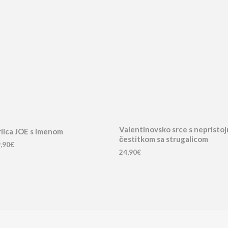
Valentinovsko srce s nepristo
lica JOE s imenom
čestitkom sa strugalicom
,90
€
24,90
€