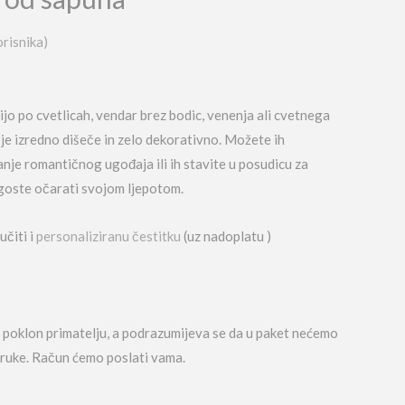
orisnika)
išijo po cvetlicah, vendar brez bodic, venenja ali cvetnega
c je izredno dišeče in zelo dekorativno. Možete ih
ranje romantičnog ugođaja ili ih stavite u posudicu za
 goste očarati svojom ljepotom.
učiti i
personaliziranu čestitku
(uz nadoplatu )
š poklon primatelju, a podrazumijeva se da u paket nećemo
poruke. Račun ćemo poslati vama.