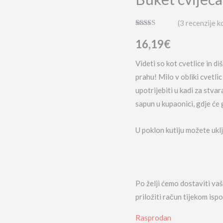
(
3
recenzije k
Korisničke
3
ocjene:
5.00
16,19
€
od ukupno 5
(
korisnika)
Videti so kot cvetlice in d
prahu! Milo v obliki cvetli
upotrijebiti u kadi za stva
sapun u kupaonici, gdje će
U poklon kutiju možete uklj
Po želji ćemo dostaviti va
priložiti račun tijekom is
Rasprodan