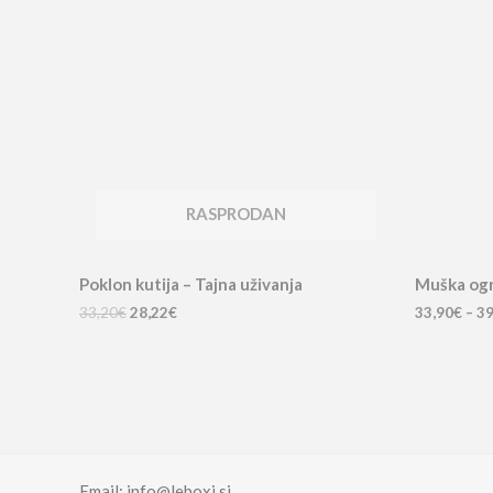
je:
28,22€.
33,20€.
RASPRODAN
Poklon kutija – Tajna uživanja
Muška ogr
33,20
€
28,22
€
33,90
€
–
39
Email: info@leboxi.si