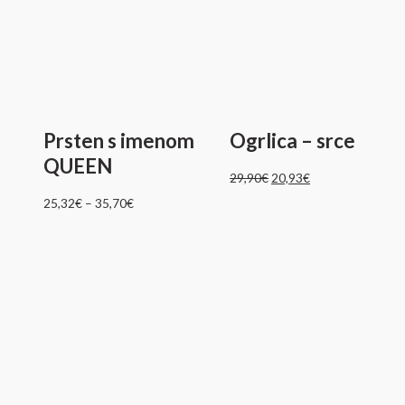
Prsten s imenom
Ogrlica – srce
QUEEN
29,90
€
20,93
€
25,32
€
–
35,70
€