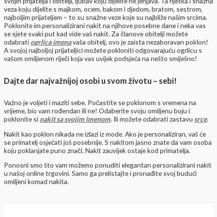
svojih prijatelja i obitelji, ljubav koju dijelite ne jenjava. Ta rijetka i snažna
veza koju dijelite s majkom, ocem, bakom i djedom, bratom, sestrom,
najboljim prijateljem – to su snažne veze koje su najbliže našim srcima.
Poklonite im personalizirani nakit na njihove posebne dane i neka vas
se sjete svaki put kad vide vaš nakit. Za članove obitelji možete
odabrati
ogrlica imena
vaša obitelj, ovo je zaista nezaboravan poklon!
A svojoj najboljoj prijateljici možete pokloniti odgovarajuću ogrlicu s
vašom omiljenom riječi koja vas uvijek podsjeća na nešto smiješno!
Dajte dar najvažnijoj osobi u svom životu – sebi!
Važno je voljeti i maziti sebe. Počastite se poklonom s vremena na
vrijeme, bio vam rođendan ili ne! Odaberite svoju omiljenu boju i
poklonite si
nakit sa svojim imenom
. Ili možete odabrati zastavu
srce
.
Nakit kao poklon nikada ne izlazi iz mode. Ako je personaliziran, vaš će
se primatelj osjećati još posebnije. S nakitom jasno znate da vam osoba
koju poklanjate puno znači. Nakit zauvijek ostaje kod primatelja.
Ponosni smo što vam možemo ponuditi elegantan personalizirani nakit
u našoj online trgovini. Samo ga prelistajte i pronađite svoj budući
omiljeni komad nakita.