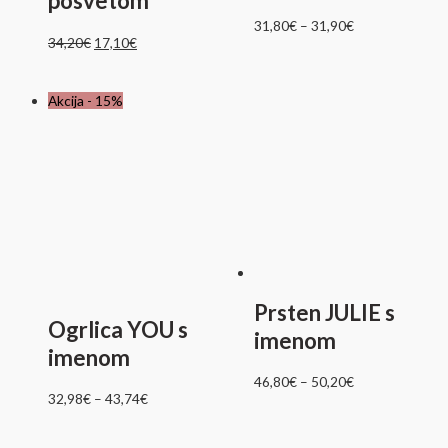
posvetom
31,80
€
–
31,90
€
34,20
€
17,10
€
Akcija - 15%
Prsten JULIE s
Ogrlica YOU s
imenom
imenom
46,80
€
–
50,20
€
32,98
€
–
43,74
€