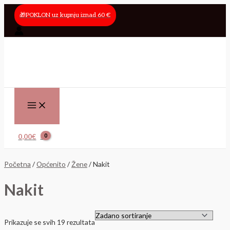
Main
Skip
Menu
to
🎁POKLON uz kupnju iznad 60 €
content
0,00
€
Početna
/
Općenito
/
Žene
/ Nakit
Nakit
Prikazuje se svih 19 rezultata