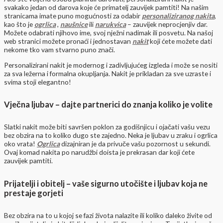
svakako jedan od darova koje će primatelj zauvijek pamtiti! Na našim
stranicama imate puno mogućnosti za odabir
personaliziranog nakita
,
kao što je
ogrlica
,
naušnice
ili
narukvica
– zauvijek neprocjenjiv dar.
Možete odabrati njihovo ime, svoj nježni nadimak ili posvetu. Na našoj
web stranici možete pronaći i jednostavan
nakit
koji ćete možete dati
nekome tko vam stvarno puno znači.
Personalizirani nakit je modernog i zadivljujućeg izgleda i može se nositi
za sva ležerna i formalna okupljanja. Nakit je prikladan za sve uzraste i
svima stoji elegantno!
Vječna ljubav – dajte partnerici do znanja koliko je volite
Slatki nakit može biti savršen poklon za godišnjicu i ojačati vašu vezu
bez obzira na to koliko dugo ste zajedno. Neka je ljubav u zraku i ogrlica
oko vrata!
Ogrlica
dizajniran je da privuče vašu pozornost u sekundi.
Ovaj komad nakita po narudžbi doista je prekrasan dar koji ćete
zauvijek pamtiti.
Prijatelji i obitelj – vaše sigurno utočište i ljubav koja ne
prestaje gorjeti
Bez obzira na to u kojoj se fazi života nalazite ili koliko daleko živite od