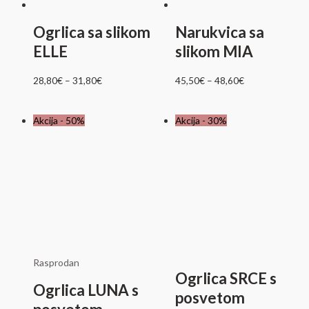
Ogrlica sa slikom
Narukvica sa
ELLE
slikom MIA
28,80
€
–
31,80
€
45,50
€
–
48,60
€
Izvorna
Trenutna
Akcija - 50%
Akcija - 30%
cijena
cijena
bila
je:
je:
17,10€.
34,20€.
Rasprodan
Ogrlica SRCE s
Ogrlica LUNA s
posvetom