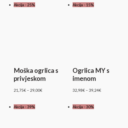
Akcija - 25%
Akcija - 15%
Moška ogrlica s
Ogrlica MY s
privjeskom
imenom
21,75
€
–
29,00
€
32,98
€
–
39,24
€
Izvorna
Trenutna
Akcija - 39%
Akcija - 30%
cijena
cijena
bila
je:
je:
20,93€.
29,90€.