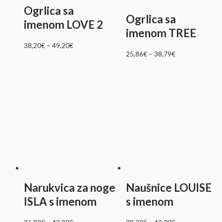
Ogrlica sa
Ogrlica sa
imenom LOVE 2
imenom TREE
38,20
€
–
49,20
€
25,86
€
–
38,79
€
Narukvica za noge
Naušnice LOUISE
ISLA s imenom
s imenom