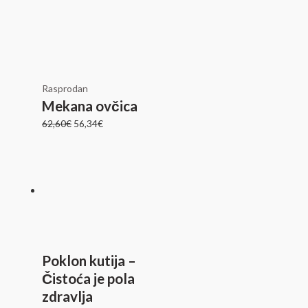
Rasprodan
Mekana ovčica
62,60
€
56,34
€
Poklon kutija –
Čistoća je pola
zdravlja