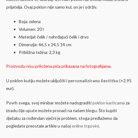
prijatelja. Ovaj poklon nije samo kul, on je i održiv.
Boja: zelena
Volumen: 20 l
Materijal: čelik / nehrđajući čelik i drvo
Dimenzije: 46,5 x 34,5 14 cm
Približna težina: 2,3 kg
Proizvodu nisu priložena pića prikazana na fotografijama.
U poklon kutiju možete uključiti i
personaliziranu čestitku
(+2,95
eur).
Povrh svega, svoj minibar možete nadograditi
poklon karticama
za
izradu čije upute možete pronaći na našem blogu. Što kupiti
dječaku za rođendan vječni je problem, stoga predlažemo da
pogledate preostale artikle u našoj
online trgovini
.