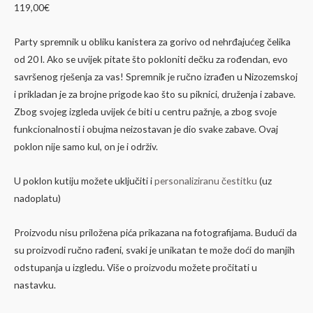
119,00
€
Party spremnik u obliku kanistera za gorivo od nehrđajućeg čelika
od 20 l. Ako se uvijek pitate što pokloniti dečku za rođendan, evo
savršenog rješenja za vas! Spremnik je ručno izrađen u Nizozemskoj
i prikladan je za brojne prigode kao što su piknici, druženja i zabave.
Zbog svojeg izgleda uvijek će biti u centru pažnje, a zbog svoje
funkcionalnosti i obujma neizostavan je dio svake zabave. Ovaj
poklon nije samo kul, on je i održiv.
U poklon kutiju možete uključiti i
personaliziranu čestitku
(uz
nadoplatu)
Proizvodu nisu priložena pića prikazana na fotografijama. Budući da
su proizvodi ručno rađeni, svaki je unikatan te može doći do manjih
odstupanja u izgledu. Više o proizvodu možete pročitati u
nastavku.