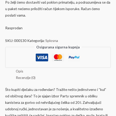
Po želji ćemo dostaviti vaš poklon primatelju, a podrazumijeva se da
u paket nećemo priložiti račun tijekom isporuke. Račun ćemo
poslati vama.
Rasprodan
SKU:
000130
Kategorija:
Splosna
Osigurana sigurna kupnja
Opis
Recenzije (0)
Što kupiti dječaku za rođendan? Tražite nešto jedinstveno i “kul”
od običnog dara? To je sjajan izbor Party spremnik u obliku
kanistera za gorivo od nehrđajućeg čelika od 20 l. Zahvaljujući
udobnoj ručki, jednostavan je za nošenje, a kvalitetno izrađeno
kućište zaštitit će sadržaj. Izvrstan poklon za dečka, muža, brata ili