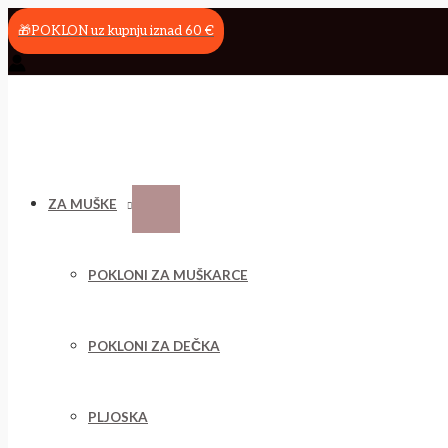
Menu
Menu
Menu
Menu
Menu
Skip
Rođendanski
Toggle
Toggle
Toggle
Toggle
Toggle
to
poklon
🎁POKLON uz kupnju iznad 60 €
content
po
izboru
količina
ZA MUŠKE
POKLONI ZA MUŠKARCE
POKLONI ZA DEČKA
PLJOSKA