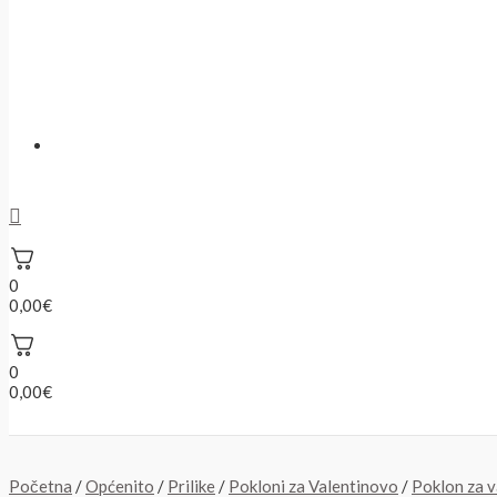
Traži
0
0,00
€
0
0,00
€
Početna
/
Općenito
/
Prilike
/
Pokloni za Valentinovo
/
Poklon za v