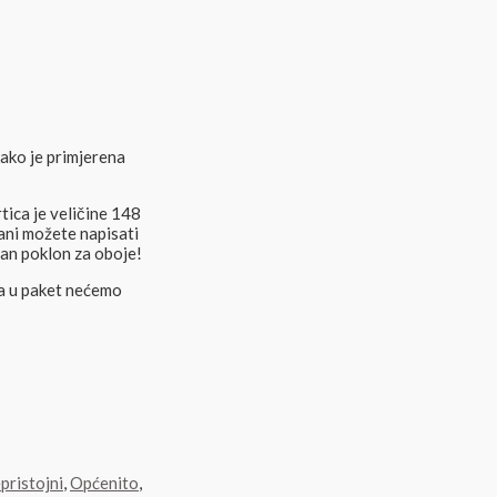
ako je primjerena
tica je veličine 148
rani možete napisati
an poklon za oboje!
da u paket nećemo
pristojni
,
Općenito
,