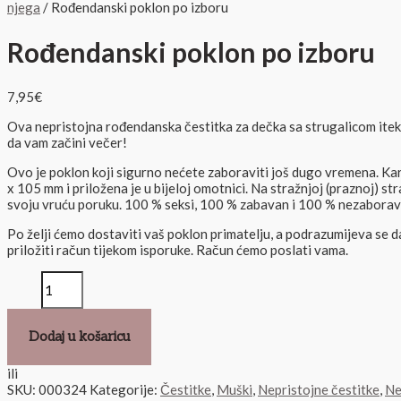
njega
/ Rođendanski poklon po izboru
Rođendanski poklon po izboru
7,95
€
Ova nepristojna rođendanska čestitka za dečka sa strugalicom itek
da vam začini večer!
Ovo je poklon koji sigurno nećete zaboraviti još dugo vremena. Kar
x 105 mm i priložena je u bijeloj omotnici. Na stražnjoj (praznoj) st
svoju vruću poruku. 100 % seksi, 100 % zabavan i 100 % nezaborav
Po želji ćemo dostaviti vaš poklon primatelju, a podrazumijeva se 
priložiti račun tijekom isporuke. Račun ćemo poslati vama.
Dodaj u košaricu
ili
SKU:
000324
Kategorije:
Čestitke
,
Muški
,
Nepristojne čestitke
,
Ne