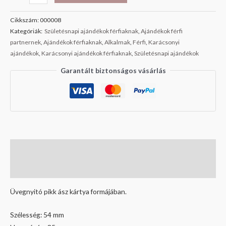
Cikkszám:
000008
Kategóriák:
Születésnapi ajándékok férfiaknak
,
Ajándékok férfi
partnernek
,
Ajándékok férfiaknak
,
Alkalmak
,
Férfi
,
Karácsonyi
ajándékok
,
Karácsonyi ajándékok férfiaknak
,
Születésnapi ajándékok
Garantált biztonságos vásárlás
Leírás
Vélemények (2)
Üvegnyitó pikk ász kártya formájában.
Szélesség: 54 mm