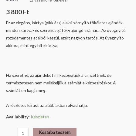
Értékelés
2
5.00
az 5-
3 800
Ft
ből,
értékelés
alapján
Ez az elegáns, kártya (pikk ász) alakú sörnyitó tökéletes ajándék
minden kártya- és szerencsejáték-rajongó számára. Az üvegnyitó
rozsdamentes acélból készül, ezért nagyon tartós. Az üvegnyitó
akkora, mint egy hitelkártya.
Ha szeretné, az ajándékot mi kézbesítjük a címzettnek, de
természetesen nem mellékeljük a számlát a kézbesítéskor. A
számlát ön kapja meg.
A részletes leírást az alábbiakban olvashatja.
Availability:
Készleten
Kosárba teszem