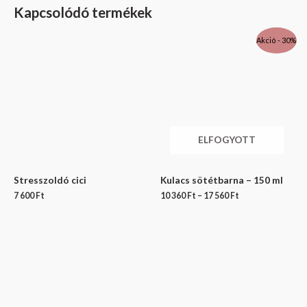
Kapcsolódó termékek
Akció - 30%
ELFOGYOTT
Stresszoldó cici
Kulacs sötétbarna – 150 ml
7 600
Ft
10 360
Ft
–
17 560
Ft