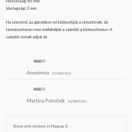
Hosszúság: 85 mm
Vastagság: 2 mm
Ha szeretné, az ajándékot mi kézbesítjük a címzettnek, de
természetesen nem mellékeljük a számlát a kézbesítéskor. A
számlát önnek adjuk át.
Értékelés:
5
/ 5
Anonimno
25/04/2024
Értékelés:
5
/ 5
Martina Potočnik
10/08/2023
Show only reviews in Magyar ()