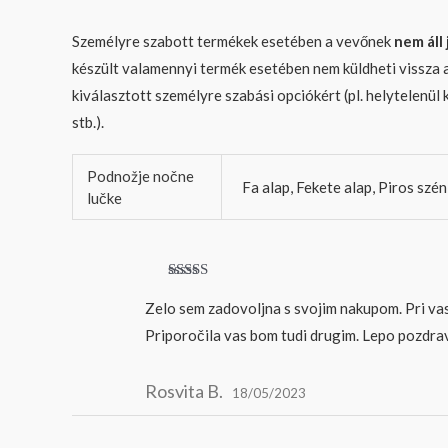
Személyre szabott termékek esetében a vevőnek
nem áll
készült valamennyi termék esetében nem küldheti vissza a 
kiválasztott személyre szabási opciókért (pl. helytelenül
stb.).
Podnožje nočne
Fa alap, Fekete alap, Piros szén
lučke
Értékelés:
5
/
5
Zelo sem zadovoljna s svojim nakupom. Pri vas s
Priporočila vas bom tudi drugim. Lepo pozdrav
Rosvita B.
18/05/2023