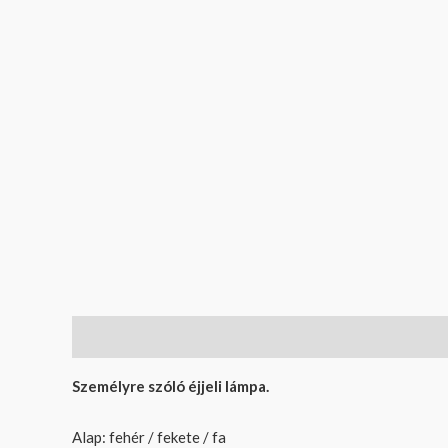
Leírás
További információk
Vélemények (7)
Személyre szóló éjjeli lámpa.
Alap: fehér / fekete / fa