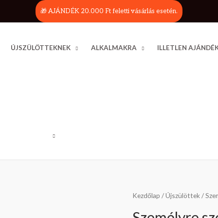
🎁 AJÁNDÉK 20.000 Ft feletti vásárlás esetén.
ÚJSZÜLÖTTEKNEK
ALKALMAKRA
ILLETLEN AJÁNDÉ
Kezdőlap
/
Újszülöttek
/ Szem
Személyre szó