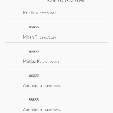
Korisna i praktična stvar
Értékelés:
5
/ 5
Kristina
27/10/2024
Értékelés:
4
/ 5
Miran F.
28/01/2024
Értékelés:
5
/ 5
Matjaž K.
28/01/2024
Értékelés:
5
/ 5
Anonimno
24/01/2024
Értékelés:
5
/ 5
Anonimno
24/01/2024