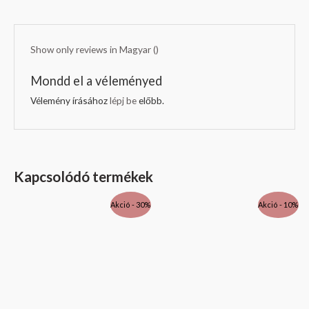
Show only reviews in Magyar ()
Mondd el a véleményed
Vélemény írásához
lépj be
előbb.
Kapcsolódó termékek
Original
Current
Original
Current
Akció - 30%
Akció - 10%
price
price
price
price
was:
is:
was:
is:
21
14
10
9
040 Ft.
728 Ft.
360 Ft.
324 Ft.