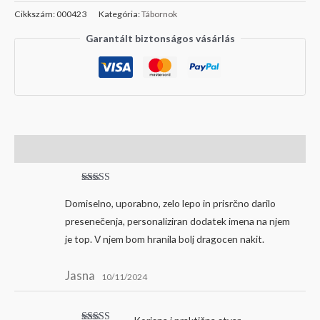
Cikkszám:
000423
Kategória:
Tábornok
Garantált biztonságos vásárlás
Vélemények (6)
Értékelés:
5
/ 5
Domiselno, uporabno, zelo lepo in prisrčno darilo
presenečenja, personaliziran dodatek imena na njem
je top. V njem bom hranila bolj dragocen nakit.
Jasna
10/11/2024