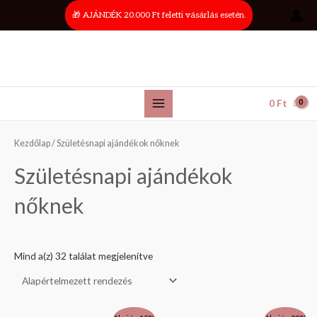
Skip
Main
🎁 AJÁNDÉK 20.000 Ft feletti vásárlás esetén.
to
Menu
content
0
Ft
Kezdőlap
/ Születésnapi ajándékok nőknek
Születésnapi ajándékok
nőknek
Mind a(z) 32 találat megjelenítve