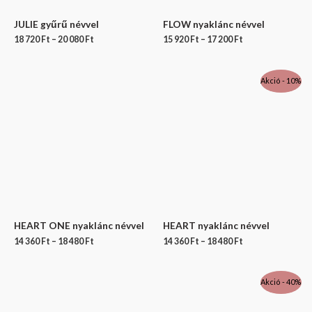
JULIE gyűrű névvel
FLOW nyaklánc névvel
18 720
Ft
–
20 080
Ft
15 920
Ft
–
17 200
Ft
Akció - 10%
HEART ONE nyaklánc névvel
HEART nyaklánc névvel
14 360
Ft
–
18 480
Ft
14 360
Ft
–
18 480
Ft
Akció - 40%