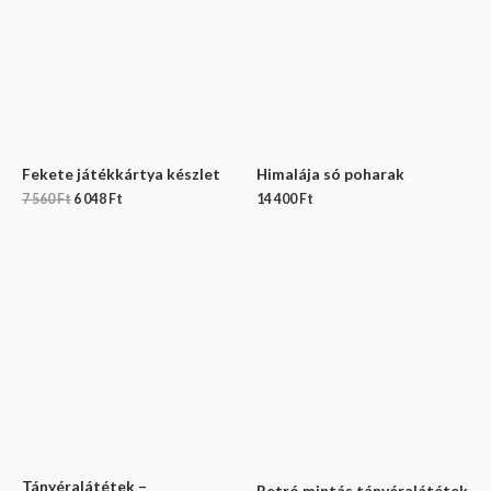
560 Ft.
048 Ft.
Fekete játékkártya készlet
Himalája só poharak
7 560
Ft
6 048
Ft
14 400
Ft
Tányéralátétek –
Retró mintás tányéralátétek