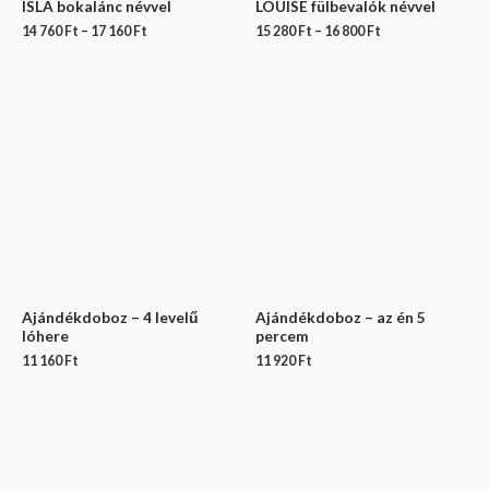
ISLA bokalánc névvel
LOUISE fülbevalók névvel
14 760
Ft
–
17 160
Ft
15 280
Ft
–
16 800
Ft
Ajándékdoboz – 4 levelű
Ajándékdoboz – az én 5
lóhere
percem
11 160
Ft
11 920
Ft