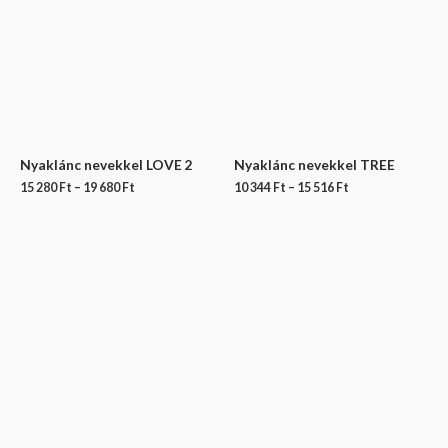
Nyaklánc nevekkel LOVE 2
Nyaklánc nevekkel TREE
15 280
Ft
–
19 680
Ft
10 344
Ft
–
15 516
Ft