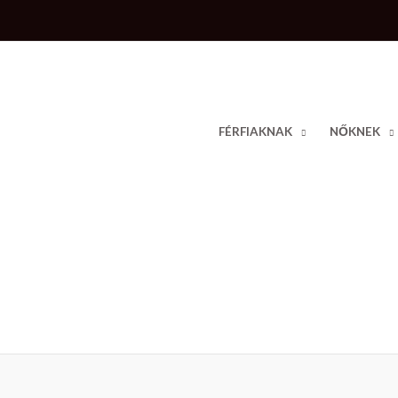
Skip
to
content
FÉRFIAKNAK
NŐKNEK