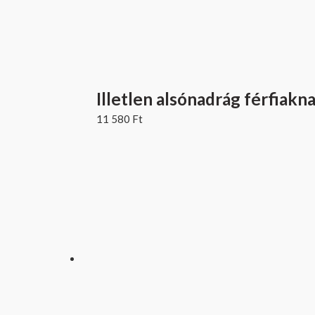
Illetlen alsónadrág férfiakn
11 580
Ft