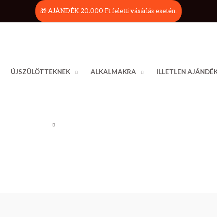
🎁 AJÁNDÉK 20.000 Ft feletti vásárlás esetén.
ÚJSZÜLÖTTEKNEK
ALKALMAKRA
ILLETLEN AJÁNDÉ