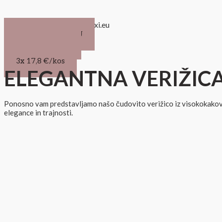
PODPORA: info@leboxi.eu
NAROČITE TUKAJ
1x 20,93 €/kos
2x 18,8 €/kos
3x 17,8 €/kos
ELEGANTNA VERIŽIC
Ponosno vam predstavljamo našo čudovito verižico iz visokokakovost
elegance in trajnosti.