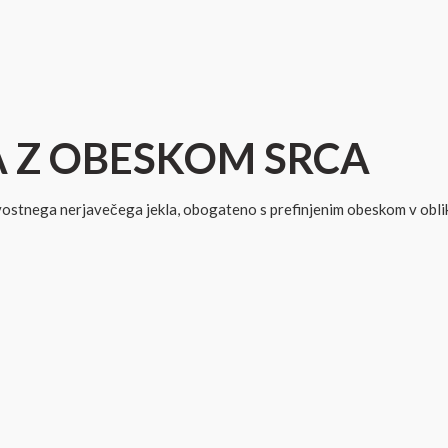
A Z OBESKOM SRCA
nega nerjavečega jekla, obogateno s prefinjenim obeskom v obliki src