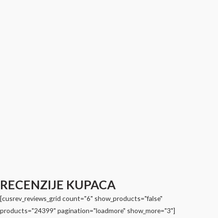
RECENZIJE KUPACA
[cusrev_reviews_grid count="6" show_products="false"
products="24399" pagination="loadmore" show_more="3"]