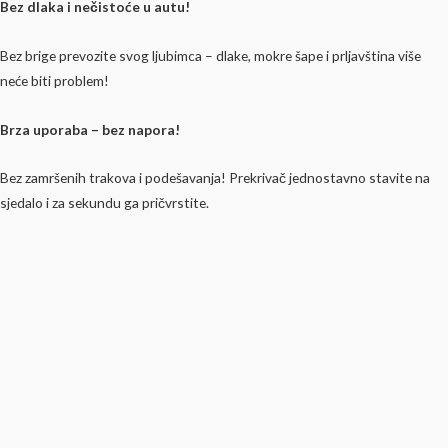
Bez dlaka i nečistoće u autu!
Bez brige prevozite svog ljubimca – dlake, mokre šape i prljavština više
neće biti problem!
Brza uporaba – bez napora!
Bez zamršenih trakova i podešavanja! Prekrivač jednostavno stavite na
sjedalo i za sekundu ga pričvrstite.