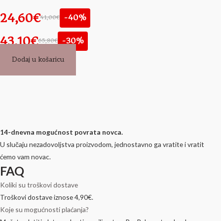
24,60€
-40%
41,00€
43,10€
-30%
65,80€
Dodaj u košaricu
14-dnevna mogućnost povrata novca.
U slučaju nezadovoljstva proizvodom, jednostavno ga vratite i vratit
ćemo vam novac.
FAQ
Koliki su troškovi dostave
Troškovi dostave iznose 4,90€.
Koje su mogućnosti plaćanja?