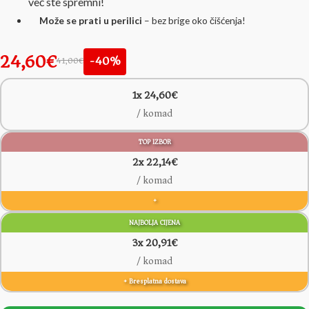
već ste spremni!
Može se prati u perilici
– bez brige oko čišćenja!
24,60€
-40%
41,00€
1x 24,60€
/ komad
TOP IZBOR
2x 22,14€
/ komad
+
NAJBOLJA CIJENA
3x 20,91€
/ komad
+ Bresplatna dostava