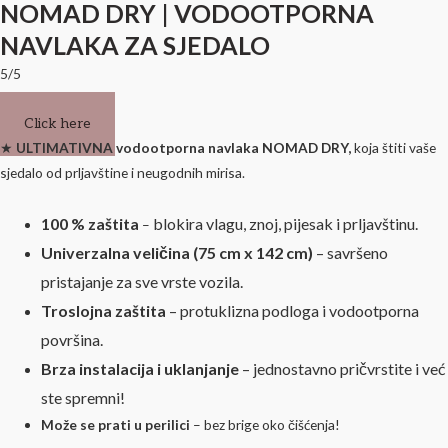
NOMAD DRY | VODOOTPORNA
NAVLAKA ZA SJEDALO
5/5
Click here
★
ULTIMATIVNA vodootporna navlaka NOMAD DRY,
koja štiti vaše
sjedalo od prljavštine i neugodnih mirisa.
100 % zaštita
blokira vlagu, znoj, pijesak i prljavštinu.
–
Univerzalna veličina
(75 cm x 142 cm)
– savršeno
pristajanje za sve vrste vozila.
Troslojna zaštita
– protuklizna podloga i vodootporna
površina.
Brza instalacija i uklanjanje
– jednostavno pričvrstite i već
ste spremni!
Može se prati u perilici
– bez brige oko čišćenja!