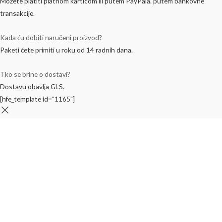
Možete platiti platnom karticom ili putem PayPala. putem bankovne
transakcije.
Kada ću dobiti naručeni proizvod?
Paketi ćete primiti u roku od 14 radnih dana.
Tko se brine o dostavi?
Dostavu obavlja GLS.
[hfe_template id="1165"]