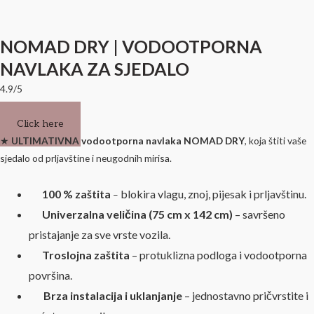
NOMAD DRY | VODOOTPORNA
NAVLAKA ZA SJEDALO
4.9/5
Click here
★
ULTIMATIVNA vodootporna navlaka NOMAD DRY
, koja štiti vaše
sjedalo od prljavštine i neugodnih mirisa.
100 % zaštita
blokira vlagu, znoj, pijesak i prljavštinu.
–
Univerzalna veličina
(75 cm x 142 cm)
– savršeno
pristajanje za sve vrste vozila.
Troslojna zaštita
– protuklizna podloga i vodootporna
površina.
Brza instalacija i uklanjanje
– jednostavno pričvrstite i