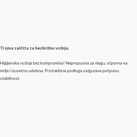
Trojna zaštita za bezbrižnu vožnju.
Higijenska vožnja bez kompromisa! Nepropusna za vlagu, otporna na
mrlje i izuzetno udobna. Protuklizna podloga osigurava potpunu
stabilnost.